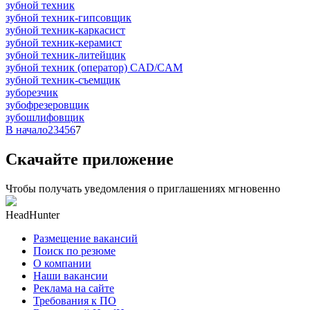
зубной техник
зубной техник-гипсовщик
зубной техник-каркасист
зубной техник-керамист
зубной техник-литейщик
зубной техник (оператор) CAD/CAM
зубной техник-съемщик
зуборезчик
зубофрезеровщик
зубошлифовщик
В начало
2
3
4
5
6
7
Скачайте приложение
Чтобы получать уведомления о приглашениях мгновенно
HeadHunter
Размещение вакансий
Поиск по резюме
О компании
Наши вакансии
Реклама на сайте
Требования к ПО