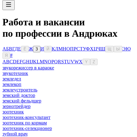
Работа и вакансии
по профессии в Андрюках
А
Б
В
Г
Д
Е
Ж
И
К
Л
М
Н
О
П
Р
С
Т
У
Ф
Х
Ц
Ч
Ш
Э
Ю
Ё
З
Й
Щ
Ы
#
Я
A
B
C
D
E
F
G
H
I
J
K
L
M
N
O
P
Q
R
S
T
U
V
W
X
Y
Z
звукорежиссер в караоке
звукотехник
земледел
землекоп
землеустроитель
земский доктор
земский фельдшер
зернотрейдер
зоотехник
зоотехник-консультант
зоотехник по кормам
зоотехник-селекционер
зубной врач