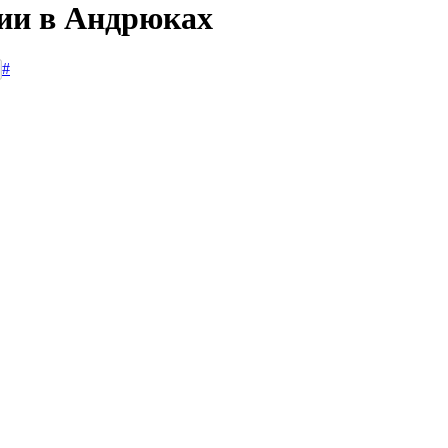
сии в Андрюках
#