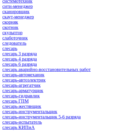
системотехник
сити-менеджер
сканировщик
скаут-менеджер
скорняк
скотник
скульптор
слаботочник
следователь
слесарь
слесарь 3 разряда
слесарь 4 разряда
слесарь 6 разряда
слесарь аварийно-восстановительных работ
слесарь-автомеханик
слесарь-автоэлектрик
слесарь-агрегатчик
слесарь-арматурщик
слесарь-гидравлик
слесарь ГПМ
слесарь-жестянщик
слесарь-инструментальщик
слесарь-инструментальщик 5-6 разряда
слесарь-испытатель
слесарь КИПиА