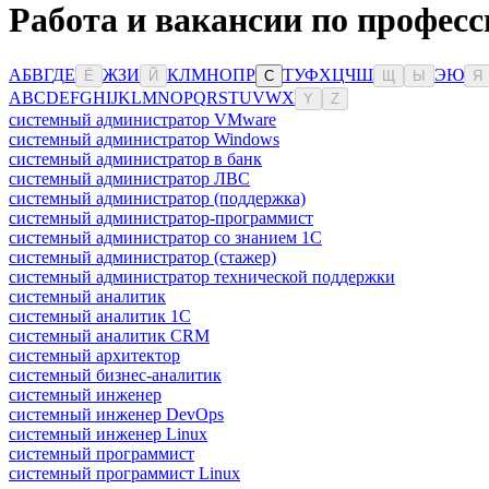
Работа и вакансии по профес
А
Б
В
Г
Д
Е
Ж
З
И
К
Л
М
Н
О
П
Р
Т
У
Ф
Х
Ц
Ч
Ш
Э
Ю
Ё
Й
С
Щ
Ы
Я
A
B
C
D
E
F
G
H
I
J
K
L
M
N
O
P
Q
R
S
T
U
V
W
X
Y
Z
системный администратор VMware
системный администратор Windows
системный администратор в банк
системный администратор ЛВС
системный администратор (поддержка)
системный администратор-программист
системный администратор со знанием 1С
системный администратор (стажер)
системный администратор технической поддержки
системный аналитик
системный аналитик 1С
системный аналитик CRM
системный архитектор
системный бизнес-аналитик
системный инженер
системный инженер DevOps
системный инженер Linux
системный программист
системный программист Linux