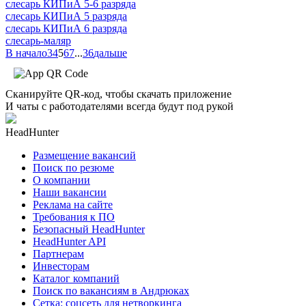
слесарь КИПиА 5-6 разряда
слесарь КИПиА 5 разряда
слесарь КИПиА 6 разряда
слесарь-маляр
В начало
3
4
5
6
7
...
36
дальше
Сканируйте QR-код, чтобы скачать приложение
И чаты с работодателями всегда будут под рукой
HeadHunter
Размещение вакансий
Поиск по резюме
О компании
Наши вакансии
Реклама на сайте
Требования к ПО
Безопасный HeadHunter
HeadHunter API
Партнерам
Инвесторам
Каталог компаний
Поиск по вакансиям в Андрюках
Сетка: соцсеть для нетворкинга