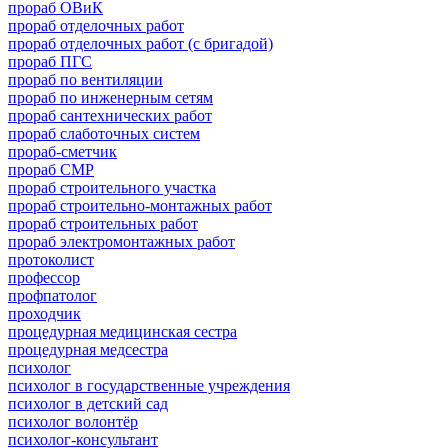
прораб ОВиК
прораб отделочных работ
прораб отделочных работ (с бригадой)
прораб ПГС
прораб по вентиляции
прораб по инженерным сетям
прораб сантехнических работ
прораб слаботочных систем
прораб-сметчик
прораб СМР
прораб строительного участка
прораб строительно-монтажных работ
прораб строительных работ
прораб электромонтажных работ
протоколист
профессор
профпатолог
проходчик
процедурная медицинская сестра
процедурная медсестра
психолог
психолог в государственные учреждения
психолог в детский сад
психолог волонтёр
психолог-консультант