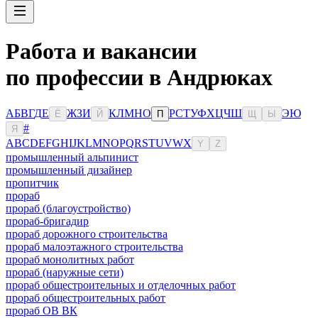
Работа и вакансии
по профессии в Андрюках
А
Б
В
Г
Д
Е
Ж
З
И
К
Л
М
Н
О
Р
С
Т
У
Ф
Х
Ц
Ч
Ш
Э
Ю
Ё
Й
П
Щ
Ы
#
Я
A
B
C
D
E
F
G
H
I
J
K
L
M
N
O
P
Q
R
S
T
U
V
W
X
Y
Z
промышленный альпинист
промышленный дизайнер
пропитчик
прораб
прораб (благоустройство)
прораб-бригадир
прораб дорожного строительства
прораб малоэтажного строительства
прораб монолитных работ
прораб (наружные сети)
прораб общестроительных и отделочных работ
прораб общестроительных работ
прораб ОВ ВК