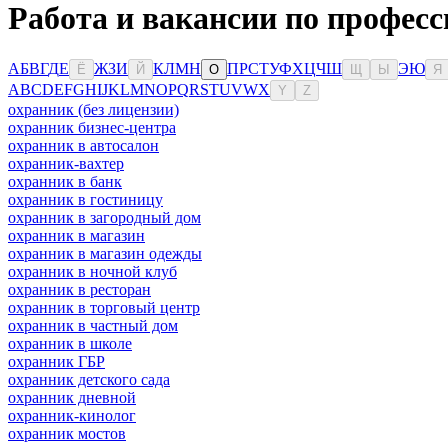
Работа и вакансии по профес
А
Б
В
Г
Д
Е
Ж
З
И
К
Л
М
Н
П
Р
С
Т
У
Ф
Х
Ц
Ч
Ш
Э
Ю
Ё
Й
О
Щ
Ы
Я
A
B
C
D
E
F
G
H
I
J
K
L
M
N
O
P
Q
R
S
T
U
V
W
X
Y
Z
охранник (без лицензии)
охранник бизнес-центра
охранник в автосалон
охранник-вахтер
охранник в банк
охранник в гостиницу
охранник в загородный дом
охранник в магазин
охранник в магазин одежды
охранник в ночной клуб
охранник в ресторан
охранник в торговый центр
охранник в частный дом
охранник в школе
охранник ГБР
охранник детского сада
охранник дневной
охранник-кинолог
охранник мостов