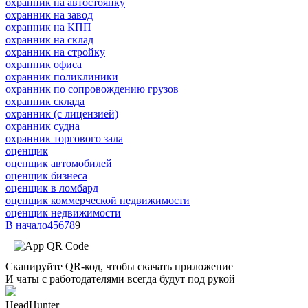
охранник на автостоянку
охранник на завод
охранник на КПП
охранник на склад
охранник на стройку
охранник офиса
охранник поликлиники
охранник по сопровождению грузов
охранник склада
охранник (с лицензией)
охранник судна
охранник торгового зала
оценщик
оценщик автомобилей
оценщик бизнеса
оценщик в ломбард
оценщик коммерческой недвижимости
оценщик недвижимости
В начало
4
5
6
7
8
9
Сканируйте QR-код, чтобы скачать приложение
И чаты с работодателями всегда будут под рукой
HeadHunter