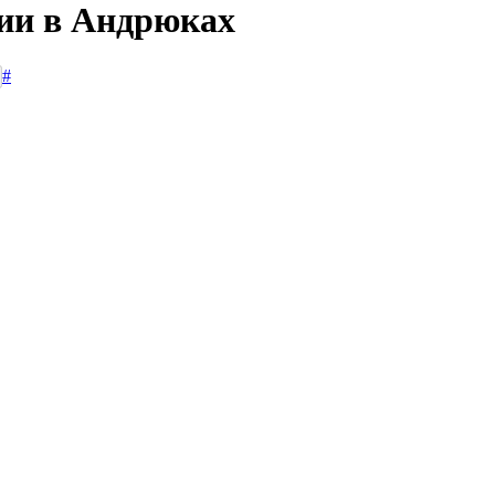
сии в Андрюках
#