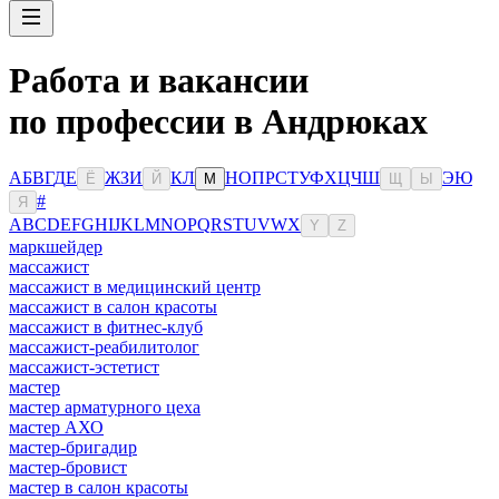
Работа и вакансии
по профессии в Андрюках
А
Б
В
Г
Д
Е
Ж
З
И
К
Л
Н
О
П
Р
С
Т
У
Ф
Х
Ц
Ч
Ш
Э
Ю
Ё
Й
М
Щ
Ы
#
Я
A
B
C
D
E
F
G
H
I
J
K
L
M
N
O
P
Q
R
S
T
U
V
W
X
Y
Z
маркшейдер
массажист
массажист в медицинский центр
массажист в салон красоты
массажист в фитнес-клуб
массажист-реабилитолог
массажист-эстетист
мастер
мастер арматурного цеха
мастер АХО
мастер-бригадир
мастер-бровист
мастер в салон красоты