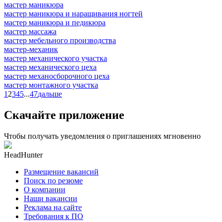
мастер маникюра
мастер маникюра и наращивания ногтей
мастер маникюра и педикюра
мастер массажа
мастер мебельного производства
мастер-механик
мастер механического участка
мастер механического цеха
мастер механосборочного цеха
мастер монтажного участка
1
2
3
4
5
...
47
дальше
Скачайте приложение
Чтобы получать уведомления о приглашениях мгновенно
HeadHunter
Размещение вакансий
Поиск по резюме
О компании
Наши вакансии
Реклама на сайте
Требования к ПО