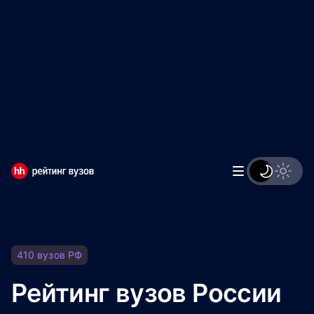
Мы используем файлы cookie, чтобы обеспечивать
правильную работу нашего веб-сайта и анализировать
сетевой трафик.
Правила использования файлов cookie
Мы используем файлы cookie.
Правила использования
файлов cookie
Понятно
410
вузов
РФ
Рейтинг вузов России