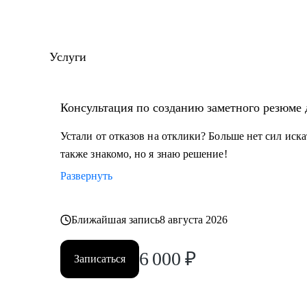
• Глубокая экспертиза в межкультурных, межрегион
коммуникациях
Услуги
С чем помогу:
• Написать заметное резюме
• Подготовиться к собеседованию
Консультация по созданию заметного резюме
• Составить индивидуальный план развития
• Спланировать смену карьерного вектора
Устали от отказов на отклики? Больше нет сил иск
• Освоить навыки проджект-менеджмента
также знакомо, но я знаю решение!
Развернуть
Кому могу помочь:
• Всем, кто хочет освоить профессию проджект-мене
Ближайшая запись
8 августа 2026
• Проджект-менеджерам бизнеc-проектов в сферах: розничной торговли, электронной коммерции,
финтеха и информационной безопасности
6 000
₽
• Руководителям, задумавшимся о внедрении проект
Записаться
• Всем, кто хочет сменить карьеру и не знает с чего н
• Тем, кто не ищет "успешный успех", а готов планом