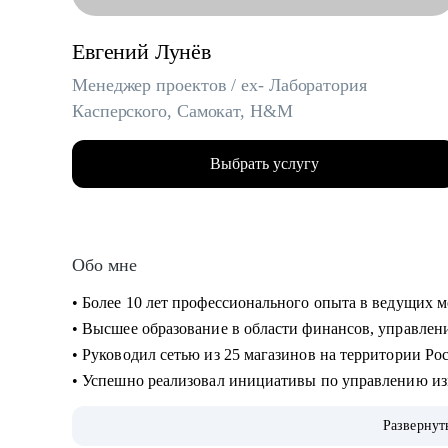
Евгений Лунёв
Менеджер проектов / ex- Лаборатория
Касперского, Самокат, H&M
Выбрать услугу
Обо мне
• Более 10 лет профессионального опыта в ведущих
• Высшее образование в области финансов, управле
• Руководил сетью из 25 магазинов на территории Ро
• Успешно реализовал инициативы по управлению из
Россия, Беларусь, Казахстан, Украина
Развернут
• Внедрял инновационные розничные проекты, не и