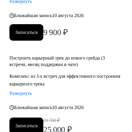
Развернуть
• Подготовиться к собеседованию и успешно пройти.
• Разобрать и выполнить тестовые задания.
Ближайшая запись
10 августа 2026
• Создать детальный индивидуальный плана развития и
вырасти на текущем месте работы.
9 900
₽
Записаться
• Построить здоровые отношения в команде и эффективно
работать с конфликтами.
Построить карьерный трек до нового грейда (3
Кому могу помочь:
встречи, месяц поддержки в чате)
Специалистам от Junior до Senior уровня:
• Product-менеджерам, кто хочет вырасти по грейду и
Комплекс из 3-х встреч для эффективного построения
зарплате
карьерного трека
• Владельцам стартапов, которые собирают команду, строят
Развернуть
процессы
• Project-менеджерам и маркетологам, кто хочет перейти в
Ближайшая запись
10 августа 2026
продукт и вырасти в зарплате
29 700
₽
Записаться
25 000
₽