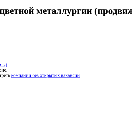
цветной металлургии (продвиже
вля)
оне.
треть
компании без открытых вакансий