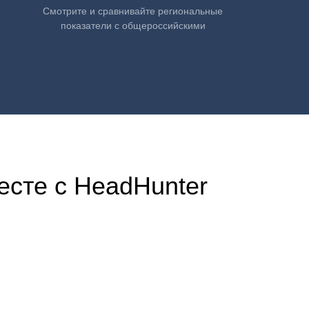
Смотрите и сравнивайте региональные
показатели с общероссийскими
есте с HeadHunter