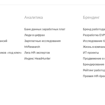
Аналитика
Брендинг
Банк данных заработных плат
Бренд работод
Люди в цифрах
Разработка EVP
ансий
Зарплатные исследования
Исследование б
hhResearch
Жизнь в компан
иков «под ключ»
Лига HR-экспертов
ИТ-проекты
Индекс HeadHunter
Продвижение в 
Брендирование 
Рейтинг работо
Премия HR-бре