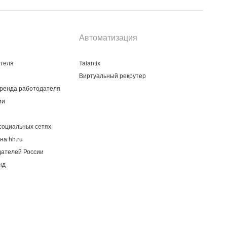
Автоматизация
ателя
Talantix
Виртуальный рекрутер
ренда работодателя
ии
социальных сетях
на hh.ru
дателей России
нд