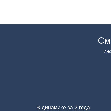
См
Инф
В динамике за 2 года