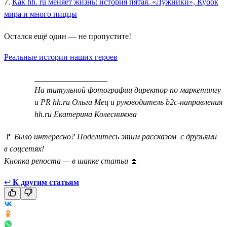
7.
Как hh. ru меняет жизнь: история пятая. «Лужники», Кубок
мира и много пиццы
Остался ещё один — не пропустите!
Реальные истории наших героев
__________________
На титульной фотографии директор по маркетингу
и PR hh.ru Ольга Мец и руководитель b2c-направления
hh.ru Екатерина Колесникова
🚩
Было интересно? Поделитесь этим рассказом с друзьями
в соцсетях!
Кнопка репоста — в шапке статьи
⏫
↩
К другим статьям