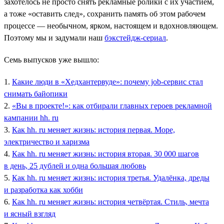
захотелось не просто снять рекламные ролики с их участием,
а тоже «оставить след», сохранить память об этом рабочем
процессе — необычном, ярком, настоящем и вдохновляющем.
Поэтому мы и задумали наш
бэкстейдж-сериал
.
Семь выпусков уже вышло:
1.
Какие люди в «Хедхантервуде»: почему job-сервис стал
снимать байопики
2.
«Вы в проекте!»: как отбирали главных героев рекламной
кампании hh. ru
3.
Как hh. ru меняет жизнь: история первая. Море,
электричество и харизма
4.
Как hh. ru меняет жизнь: история вторая. 30 000 шагов
в день, 25 дублей и одна большая любовь
5.
Как hh. ru меняет жизнь: история третья. Удалёнка, дреды
и разработка как хобби
6.
Как hh. ru меняет жизнь: история четвёртая. Стиль, мечта
и ясный взгляд