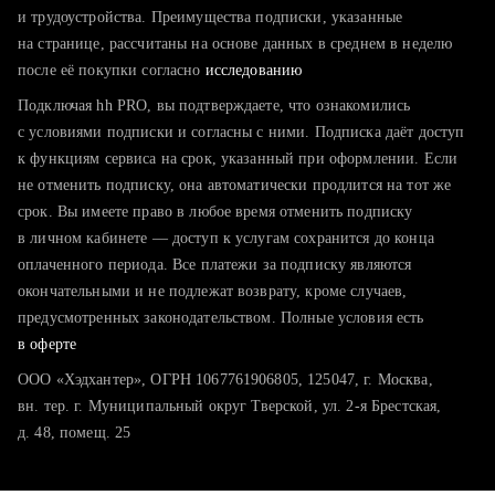
тратите много времени на поиск и вручную поднимаете
и трудоустройства. Преимущества подписки, указанные
резюме
на странице, рассчитаны на основе данных в среднем в неделю
после её покупки согласно
хотите сравнить себя с конкурентами и оценить шансы
исследованию
Подключая hh PRO, вы подтверждаете, что ознакомились
с условиями подписки и согласны с ними. Подписка даёт доступ
к функциям сервиса на срок, указанный при оформлении. Если
не отменить подписку, она автоматически продлится на тот же
срок. Вы имеете право в любое время отменить подписку
в личном кабинете — доступ к услугам сохранится до конца
оплаченного периода. Все платежи за подписку являются
окончательными и не подлежат возврату, кроме случаев,
предусмотренных законодательством. Полные условия есть
в оферте
ООО «Хэдхантер», ОГРН 1067761906805, 125047, г. Москва,
вн. тер. г. Муниципальный округ Тверской, ул. 2-я Брестская,
д. 48, помещ. 25