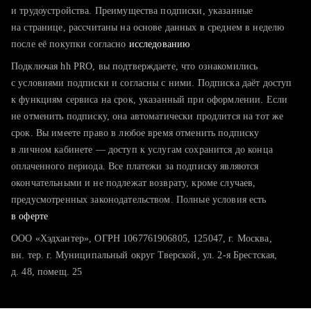
тратите много времени на поиск и вручную поднимаете
и трудоустройства. Преимущества подписки, указанные
резюме
на странице, рассчитаны на основе данных в среднем в неделю
после её покупки согласно
хотите сравнить себя с конкурентами и оценить шансы
исследованию
Подключая hh PRO, вы подтверждаете, что ознакомились
с условиями подписки и согласны с ними. Подписка даёт доступ
к функциям сервиса на срок, указанный при оформлении. Если
не отменить подписку, она автоматически продлится на тот же
срок. Вы имеете право в любое время отменить подписку
в личном кабинете — доступ к услугам сохранится до конца
оплаченного периода. Все платежи за подписку являются
окончательными и не подлежат возврату, кроме случаев,
предусмотренных законодательством. Полные условия есть
в оферте
ООО «Хэдхантер», ОГРН 1067761906805, 125047, г. Москва,
вн. тер. г. Муниципальный округ Тверской, ул. 2-я Брестская,
д. 48, помещ. 25